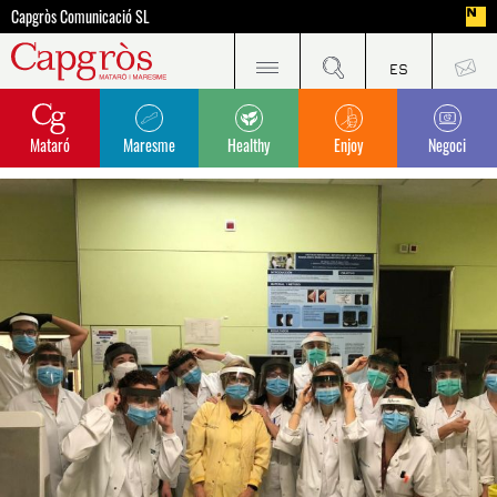
Capgròs Comunicació SL
Mataró
Maresme
Healthy
Enjoy
Negoci