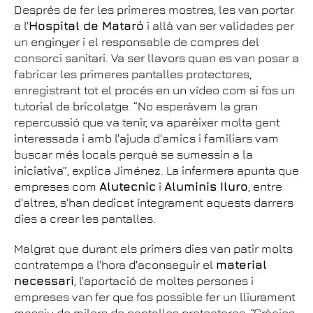
Després de fer les primeres mostres, les van portar
a l'
Hospital de Mataró
i allà van ser validades per
un enginyer i el responsable de compres del
consorci sanitari. Va ser llavors quan es van posar a
fabricar les primeres pantalles protectores,
enregistrant tot el procés en un vídeo com si fos un
tutorial de bricolatge. “No esperàvem la gran
repercussió que va tenir, va aparèixer molta gent
interessada i amb l'ajuda d'amics i familiars vam
buscar més locals perquè se sumessin a la
iniciativa”, explica Jiménez. La infermera apunta que
empreses com
Alutecnic
i
Aluminis Iluro
, entre
d'altres, s'han dedicat íntegrament aquests darrers
dies a crear les pantalles.
Malgrat que durant els primers dies van patir molts
contratemps a l'hora d'aconseguir el
material
necessari
, l'aportació de moltes persones i
empreses van fer que fos possible fer un lliurament