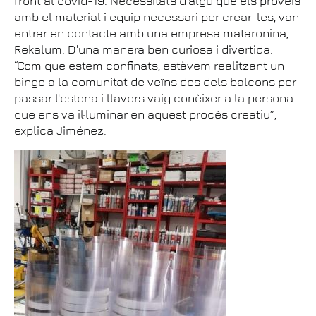
front al covid-19. Necessitats d'algú que els proveís
amb el material i equip necessari per crear-les, van
entrar en contacte amb una empresa mataronina,
Rekalum. D'una manera ben curiosa i divertida.
“Com que estem confinats, estàvem realitzant un
bingo a la comunitat de veïns des dels balcons per
passar l'estona i llavors vaig conèixer a la persona
que ens va il·luminar en aquest procés creatiu”,
explica Jiménez.