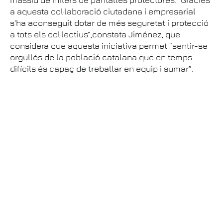
massiu de milers de pantalles protectores. “Gràcies
a aquesta col·laboració ciutadana i empresarial
s'ha aconseguit dotar de més seguretat i protecció
a tots els col·lectius”,constata Jiménez, que
considera que aquesta iniciativa permet “sentir-se
orgullós de la població catalana que en temps
difícils és capaç de treballar en equip i sumar”.