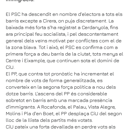
El PSC ha descendit en nombre d'electors a tots els
barris excepte a Cirera, on puja discretament. La
baixada més forta s'ha registrat a Cerdanyola, fins
ara principal feu socialista, i pel descontentament
general dels veïns motivat per conflictes com el de
la zona blava. Tot i això, el PSC es confirma com a
primera força a deu barris de la ciutat, tots menys el
Centre i Eixample, que continuen sota el domini de
CiU.
El PP, que contra tot pronòstic ha incrementat el
nombre de vots de forma generalitzada, es
converteix en la segona força política a nou dels
dotze barris. L'ascens del PP és considerable
sobretot en barris amb una marcada presència
d'immigrants. A Rocafonda, el Palau, Vista Alegre,
Molins i Pla d'en Boet, el PP desplaça CiU del segon
lloc de la llista dels partits més votats.
CiU pateix una forta devallada en perdre vots als