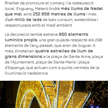
finalitat de promoure el comerç i la restauració
local. Enguany, Mataró tindrà
més llums de Nadal
que mai
, amb
252.658 metres de llums
i més
d’
un milió de leds
de baix consum, sostenibles i
respectuosos amb el medi ambient.
La decoració també estrena
950 elements
lumínics propis
, una gran pujada respecte als 298
elements de l’any passat, que eren de lloguer. A
més, s’instal·len
quatre estrelles de llum de
grans dimensions
a la plaça de Santa Anna, plaça
de l’Ajuntament, plaça de Santa Maria i plaça
d’Espanya, que actuen com a punts centrals de la
il·luminació nadalenca.