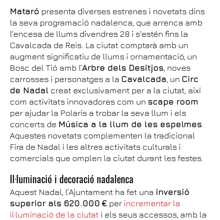
Mataró
presenta diverses estrenes i novetats dins
la seva programació nadalenca, que arrenca amb
l'encesa de llums divendres 28 i s'estén fins la
Cavalcada de Reis. La ciutat comptarà amb un
augment significatiu de llums i ornamentació, un
Bosc del Tió amb l’
Arbre dels Desitjos
, noves
carrosses i personatges a la
Cavalcada
, un
Circ
de Nadal
creat exclusivament per a la ciutat, així
com activitats innovadores com un
scape room
per ajudar la Polaris a trobar la seva llum i els
concerts de
Música a la llum de les espelmes
.
Aquestes novetats complementen la tradicional
Fira de Nadal i les altres activitats culturals i
comercials que omplen la ciutat durant les festes.
Il·luminació i decoració nadalenca
Aquest Nadal, l’Ajuntament ha fet una
inversió
superior als 620.000 €
per
incrementar la
il·luminació de la ciutat
i els seus accessos, amb la