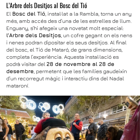
L’Arbre dels Desitjos al Bosc del Tió
El
Bosc del Tió
, instal·lat a la Rambla, torna un any
més, amb accés des d’una de les estrelles de llum.
Enguany, s’hi afegeix una novetat molt especial:
l’Arbre dels Desitjos
, un cofre gegant on els nens
i nenes podran dipositar els seus desitjos. Al final
del bosc, el Tió de Mataró, de grans dimensions,
completa l’experiència. Aquesta instal·lació es
podrà visitar del
28 de novembre al 28 de
desembre
, permetent que les famílies gaudeixin
d’un recorregut màgic i interactiu dins del Nadal
mataroní.