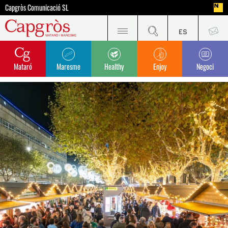
Capgròs Comunicació SL
Mataró
Maresme
Healthy
Enjoy
Negoci