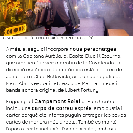
Cavalcada Reis d'Orient a Mataró 2025. Foto: R.Gallofré
A més, el seguici incorpora
nous personatges
com la Capitana Auràlia, el Capità Cluc i l’Espurna,
que amplien l’univers narratiu de la Cavalcada. La
direcció escènica i dramatúrgica està a càrrec de
Júlia Isern i Clara Bellavista, amb escenografia de
Marc Abril, vestuari i attrezzo de Marina Pineda i
banda sonora original de Llibert Fortuny.
Enguany, el
Campament Reial
al Parc Central
inclou una
carpa de correu exprés
, amb bústia i
carter, perquè els infants puguin entregar les seves
cartes de manera més directa. També es manté
l’aposta per la inclusió i l’accessibilitat, amb
sis