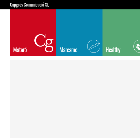
Capgròs Comunicació SL
Mataró
Maresme
Healthy