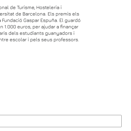
nal de Turisme, Hosteleria i
ersitat de Barcelona. Els premis els
la Fundació Gaspar Espuña. El guardó
n 1.000 euros, per ajudar a finançar
taris dels estudiants guanyadors i
ntre escolar i pels seus professors.