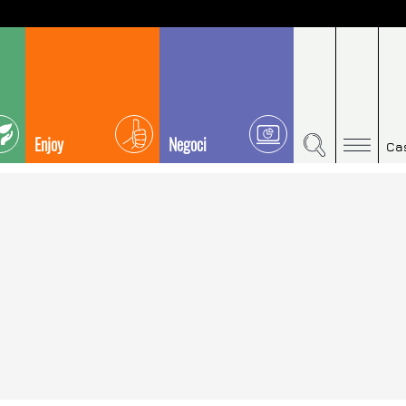
Enjoy
Negoci
Ca