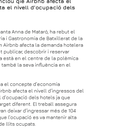
nclou qie Airbnb afecta el
ta el nivell d’ocupació dels
Santa Anna de Mataró, ha rebut el
ia i Gastronomia de Batxillerat de la
m Airbnb afecta la demanda hotelera
publicar, descobrir i reservar
na està en el centre de la polèmica
 també la seva influència en el
sa el concepte d’economia
irbnb afecta el nivell d’ingressos del
l d’ocupació dels hotels ja que
arget diferent. El treball assegura
van deixar d’ingressar més de 104
que l’ocupació es va mantenir alta
e llits ocupats.