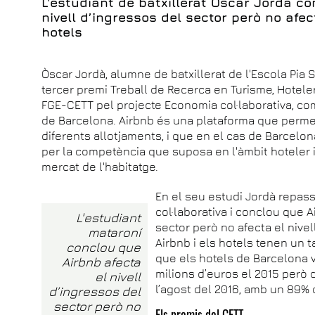
L'estudiant de batxillerat Òscar Jordà co
nivell d’ingressos del sector però no afec
hotels
Òscar Jordà, alumne de batxillerat de l'Escola Pia 
tercer premi Treball de Recerca en Turisme, Hoteler
FGE-CETT pel projecte Economia col·laborativa, co
de Barcelona. Airbnb és una plataforma que permet 
diferents allotjaments, i que en el cas de Barcelo
per la competència que suposa en l'àmbit hoteler i
mercat de l'habitatge.
En el seu estudi Jordà repas
col·laborativa i conclou que A
L'estudiant
sector però no afecta el nivel
mataroní
Airbnb i els hotels tenen un t
conclou que
que els hotels de Barcelona 
Airbnb afecta
milions d’euros el 2015 però 
el nivell
l’agost del 2016, amb un 89% d
d’ingressos del
sector però no
Els premis del CETT