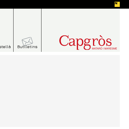
stellà
Butlletins