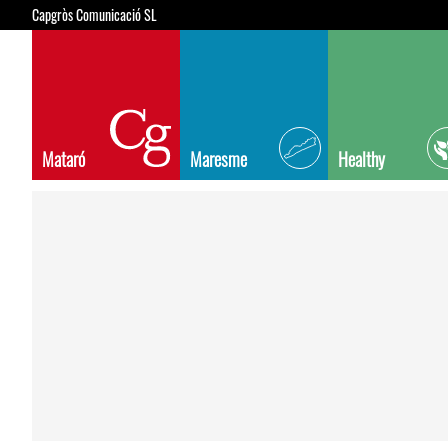
Capgròs Comunicació SL
Mataró
Maresme
Healthy