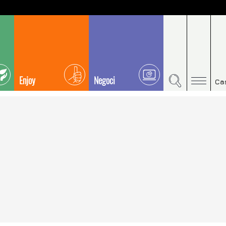
Enjoy
Negoci
Ca