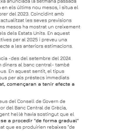
aixa anunciada la setmana passada
en els últims nou mesos, i situa el
brer del 2023. Coincidint amb
 actualitzat les seves previsions
tims mesos ha mostrat un creixement
ls dels Estats Units. En aquest
ctives per al 2025 i preveu una
ecte a les anteriors estimacions.
ència -des del setembre del 2024
ten diners al banc central- també
us. En aquest sentit, el tipus
tipus per als préstecs immediats
tat, començaran a tenir efecte a
veus del Consell de Govern de
ador del Banc Central de Grècia,
igent hel·lè havia sostingut que el
se a procedir "de forma gradual"
tat que es produirien rebaixes "de