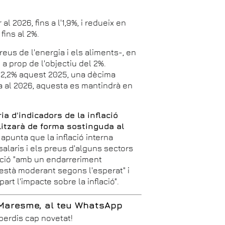
l 2026, fins a l'1,9%, i redueix en
fins al 2%.
reus de l'energia i els aliments-, en
 a prop de l'objectiu del 2%.
l 2,2% aquest 2025, una dècima
a al 2026, aquesta es mantindrà en
ia d'indicadors de la inflació
litzarà de forma sostinguda al
é apunta que la inflació interna
salaris i els preus d'alguns sectors
lació "amb un endarreriment
s'està moderant segons l'esperat" i
rt l'impacte sobre la inflació".
 Maresme, al teu WhatsApp
 perdis cap novetat!