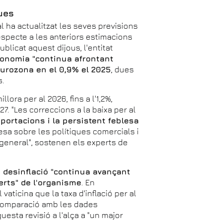
ues
l ha actualitzat les seves previsions
specte a les anteriors estimacions
licat aquest dijous, l'entitat
conomia "continua afrontant
'eurozona en el 0,9% el 2025
, dues
s.
ora per al 2026, fins a l'1,2%,
7. "Les correccions a la baixa per al
portacions i la persistent feblesa
rtesa sobre les polítiques comercials i
general", sostenen els experts de
e desinflació "continua avançant
rts" de l'organisme
. En
 vaticina que la taxa d'inflació per al
 comparació amb les dades
esta revisió a l'alça a "un major