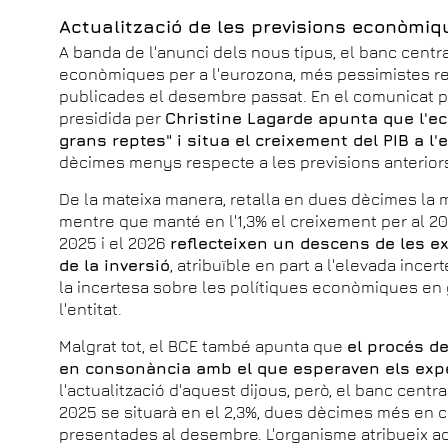
Actualització de les previsions econòmiq
A banda de l'anunci dels nous tipus, el banc centra
econòmiques per a l'eurozona, més pessimistes re
publicades el desembre passat. En el comunicat pub
presidida per
Christine Lagarde apunta que l'e
grans reptes" i situa el creixement del PIB a l
dècimes menys respecte a les previsions anterior
De la mateixa manera, retalla en dues dècimes la mill
mentre que manté en l'1,3% el creixement per al 202
2025 i el 2026
reflecteixen un descens de les ex
de la inversió
, atribuïble en part a l'elevada ince
la incertesa sobre les polítiques econòmiques en 
l'entitat.
Malgrat tot, el BCE també apunta que
el procés d
en consonància amb el que esperaven els expe
l'actualització d'aquest dijous, però, el banc central
2025 se situarà en el 2,3%, dues dècimes més en
presentades al desembre. L'organisme atribueix aqu