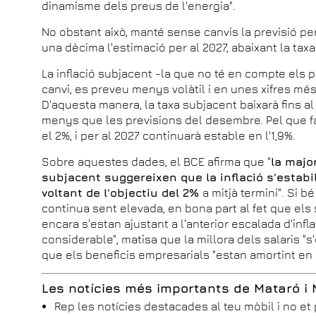
dinamisme dels preus de l'energia".
No obstant això, manté sense canvis la previsió per a
una dècima l'estimació per al 2027, abaixant la taxa 
La inflació subjacent -la que no té en compte els p
canvi, es preveu menys volàtil i en unes xifres més
D'aquesta manera, la taxa subjacent baixarà fins a
menys que les previsions del desembre. Pel que f
el 2%, i per al 2027 continuarà estable en l'1,9%.
Sobre aquestes dades, el BCE afirma que "
la major
subjacent suggereixen que la inflació s'estabi
voltant de l'objectiu del 2%
a mitjà termini". Si b
continua sent elevada, en bona part al fet que els 
encara s'estan ajustant a l'anterior escalada d'inf
considerable", matisa que la millora dels salaris "
que els beneficis empresarials "estan amortint en pa
Les notícies més importants de Mataró i
Rep les notícies destacades al teu mòbil i no et