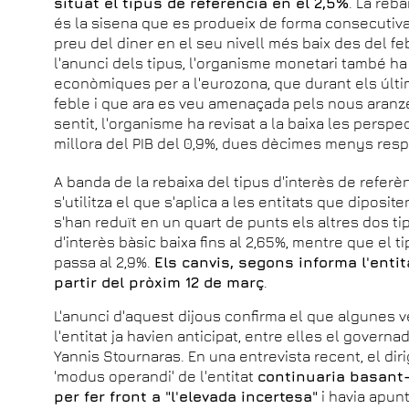
situat el tipus de referència en el 2,5%
. La reb
és la sisena que es produeix de forma consecutiva 
preu del diner en el seu nivell més baix des del fe
l'anunci dels tipus, l'organisme monetari també ha
econòmiques per a l'eurozona, que durant els úl
feble i que ara es veu amenaçada pels nous aranze
sentit, l'organisme ha revisat a la baixa les perspe
millora del PIB del 0,9%, dues dècimes menys resp
A banda de la rebaixa del tipus d'interès de refer
s'utilitza el que s'aplica a les entitats que diposi
s'han reduït en un quart de punts els altres dos tip
d'interès bàsic baixa fins al 2,65%, mentre que el 
passa al 2,9%.
Els canvis, segons informa l'enti
partir del pròxim 12 de març
.
L'anunci d'aquest dijous confirma el que algunes 
l'entitat ja havien anticipat, entre elles el govern
Yannis Stournaras. En una entrevista recent, el dir
'modus operandi' de l'entitat
continuaria basant-
per fer front a "l'elevada incertesa"
i havia apun