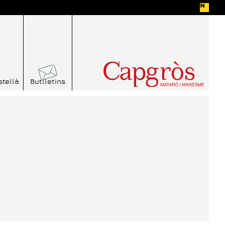
stellà
Butlletins