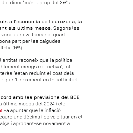
 del diner "més a prop del 2%" a
ls a l'economia de l'eurozona, la
ant els últims mesos
. Segons les
a zona euro va tancar el quart
bona part per les caigudes
tàlia (0%).
, l'entitat reconeix que la política
blement menys restrictiva", tot
terès "estan reduint el cost dels
s que "l'increment en la sol·licitud
'acord amb les previsions del BCE
,
ls últims mesos del 2024 i els
at
va apuntar que la inflació
caure una dècima i es va situar en el
'alça i apropant-se novament a