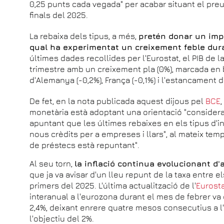
0,25 punts cada vegada" per acabar situant el preu
finals del 2025.
La rebaixa dels tipus, a més,
pretén donar un impu
qual ha experimentat un creixement feble dur
últimes dades recollides per l'Eurostat, el PIB de l
trimestre amb un creixement pla (0%), marcada en 
d'Alemanya (-0,2%), França (-0,1%) i l'estancament d'I
De fet, en la nota publicada aquest dijous pel
BCE
monetària està adoptant una orientació "considera
apuntant que les últimes rebaixes en els tipus d'in
nous crèdits per a empreses i llars", al mateix temp
de préstecs està repuntant".
Al seu torn,
la inflació continua evolucionant d
que ja va avisar d'un lleu repunt de la taxa entre e
primers del 2025. L'última actualització de l'
Eurost
interanual a l'eurozona durant el mes de febrer va 
2,4%, deixant enrere quatre mesos consecutius a l
l'objectiu del 2%.