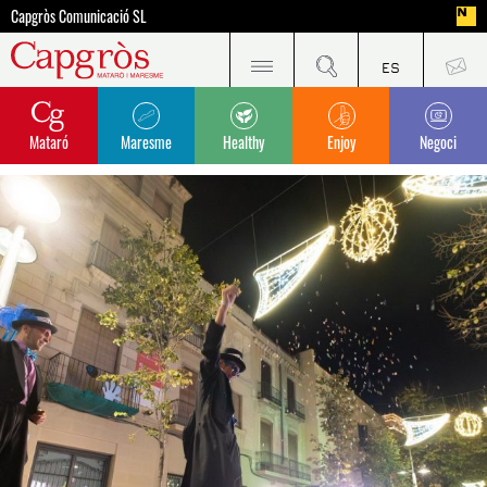
Capgròs Comunicació SL
Mataró
Maresme
Healthy
Enjoy
Negoci