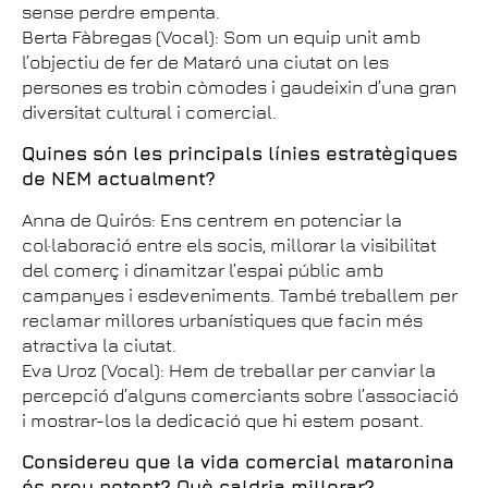
sense perdre empenta.
Berta Fàbregas (Vocal): Som un equip unit amb
l’objectiu de fer de Mataró una ciutat on les
persones es trobin còmodes i gaudeixin d’una gran
diversitat cultural i comercial.
Quines són les principals línies estratègiques
de NEM actualment?
Anna de Quirós: Ens centrem en potenciar la
col·laboració entre els socis, millorar la visibilitat
del comerç i dinamitzar l’espai públic amb
campanyes i esdeveniments. També treballem per
reclamar millores urbanístiques que facin més
atractiva la ciutat.
Eva Uroz (Vocal): Hem de treballar per canviar la
percepció d’alguns comerciants sobre l’associació
i mostrar-los la dedicació que hi estem posant.
Considereu que la vida comercial mataronina
és prou potent? Què caldria millorar?