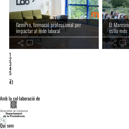
GemPro, formació professional per
El Maresme
impactar al món laboral
estiu més
1
2
3
4
5
…
41
Amb la col·laboració de
Qui som