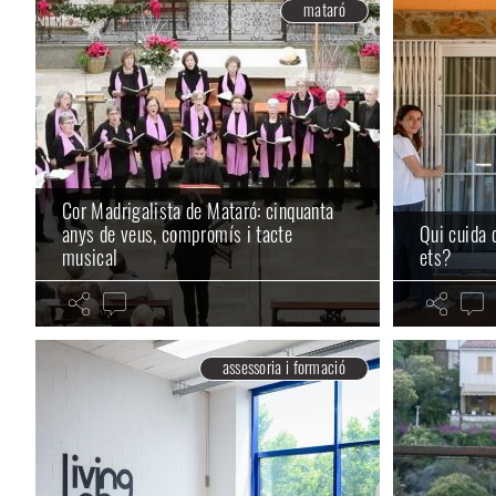
mataró
Cor Madrigalista de Mataró: cinquanta
anys de veus, compromís i tacte
Qui cuida 
musical
ets?
assessoria i formació