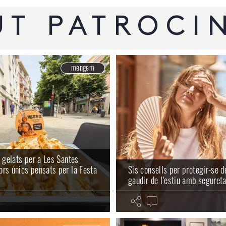
T PATROCI
mengem
s gelats per a Les Santes
rs únics pensats per la Festa
Sis consells per protegir-se de
gaudir de l’estiu amb segureta