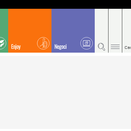
Enjoy
Negoci
Ca