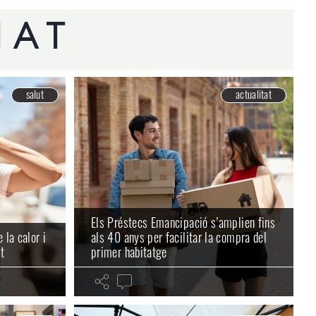
NAT
salut
actualitat
Els Préstecs Emancipació s’amplien fins
 la calor i
als 40 anys per facilitar la compra del
t
primer habitatge