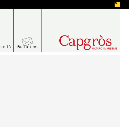
stellà
Butlletins