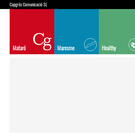
Capgròs Comunicació SL
Mataró
Maresme
Healthy