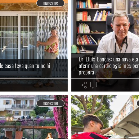
maresme
Dr. Lluís Banchs: una nova et
de casa teva quan tu no hi
oferir una cardiologia més per
propera
maresme