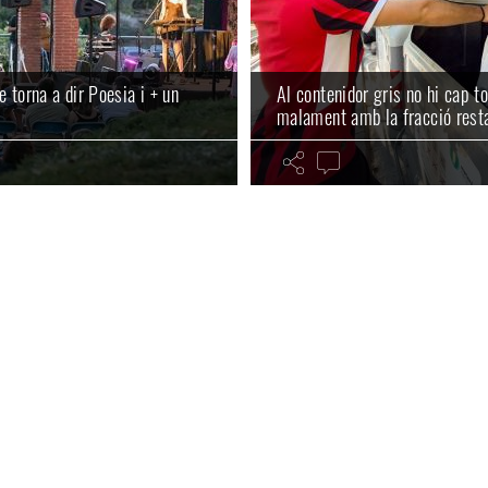
 torna a dir Poesia i + un
Al contenidor gris no hi cap t
malament amb la fracció rest