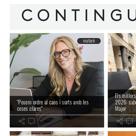
CONTINGU
mataró
Els millor
"Posem ordre al caos i surts amb les
2026: sabo
coses clares"
Major