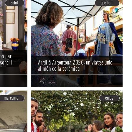
salut
què fem
apa per
sonal i
Argillà Argentona 2026: un viatge únic
al món de la ceràmica
maresme
enjoy