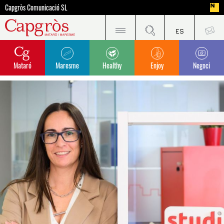
Capgròs Comunicació SL
Mataró
Maresme
Healthy
Enjoy
Negoci