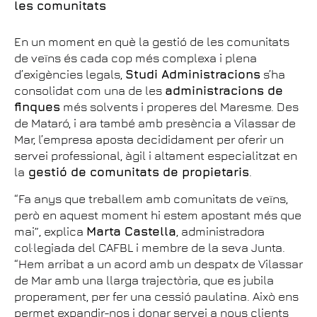
les comunitats
En un moment en què la gestió de les comunitats
de veïns és cada cop més complexa i plena
d’exigències legals,
Studi Administracions
s’ha
consolidat com una de les
administracions de
finques
més solvents i properes del Maresme. Des
de Mataró, i ara també amb presència a Vilassar de
Mar, l’empresa aposta decididament per oferir un
servei professional, àgil i altament especialitzat en
la
gestió de comunitats de propietaris
.
“Fa anys que treballem amb comunitats de veïns,
però en aquest moment hi estem apostant més que
mai”, explica
Marta Castella
, administradora
col·legiada del CAFBL i membre de la seva Junta.
“Hem arribat a un acord amb un despatx de Vilassar
de Mar amb una llarga trajectòria, que es jubila
properament, per fer una cessió paulatina. Això ens
permet expandir-nos i donar servei a nous clients