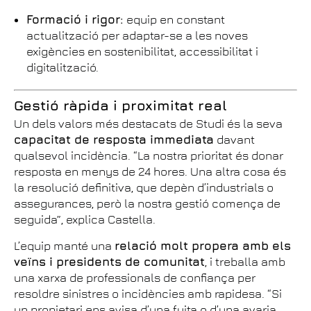
Formació i rigor:
equip en constant
actualització per adaptar-se a les noves
exigències en sostenibilitat, accessibilitat i
digitalització.
Gestió ràpida i proximitat real
Un dels valors més destacats de Studi és la seva
capacitat de resposta immediata
davant
qualsevol incidència. “La nostra prioritat és donar
resposta en menys de 24 hores. Una altra cosa és
la resolució definitiva, que depèn d’industrials o
assegurances, però la nostra gestió comença de
seguida”, explica Castella.
L’equip manté una
relació molt propera amb els
veïns i presidents de comunitat
, i treballa amb
una xarxa de professionals de confiança per
resoldre sinistres o incidències amb rapidesa. “Si
un propietari ens avisa d’una fuita o d’una avaria,