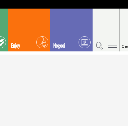
Enjoy
Negoci
Ca