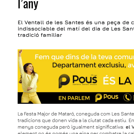
l’any
El Ventall de les Santes és una peça de c
indissociable del matí del dia de Les Sa
tradició familiar
La Festa Major de Mataró, coneguda com Les Santes,
tradicions que donen vida a la ciutat cada estiu. En
menys coneguda però igualment significativa:
el 
element no és només una eina per combatre la calor