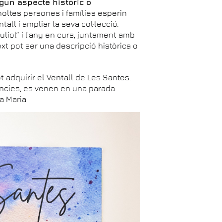
un aspecte històric o
moltes persones i famílies esperin
ntall i ampliar la seva col·lecció.
juliol” i l’any en curs, juntament amb
ext pot ser una descripció històrica o
ot adquirir el Ventall de Les Santes.
tències, es venen en una parada
ta Maria