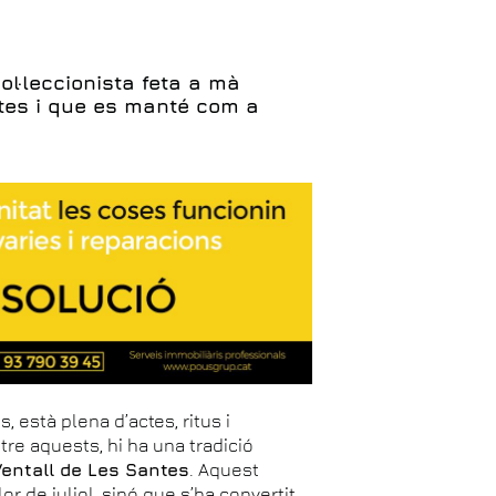
ol·leccionista feta a mà
ntes i que es manté com a
 està plena d’actes, ritus i
tre aquests, hi ha una tradició
Ventall de Les Santes
. Aquest
 de juliol, sinó que s’ha convertit