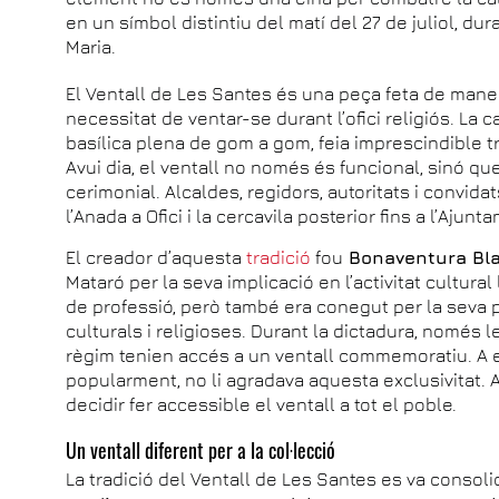
en un símbol distintiu del matí del 27 de juliol, dur
Maria.
El Ventall de Les Santes és una peça feta de mane
necessitat de ventar-se durant l’ofici religiós. La 
basílica plena de gom a gom, feia imprescindible 
Avui dia, el ventall no només és funcional, sinó qu
cerimonial. Alcaldes, regidors, autoritats i convida
l’Anada a Ofici i la cercavila posterior fins a l’Ajunt
El creador d’aquesta
tradició
fou
Bonaventura Bl
Mataró per la seva implicació en l’activitat cultural 
de professió, però també era conegut per la seva p
culturals i religioses. Durant la dictadura, només 
règim tenien accés a un ventall commemoratiu. A 
popularment, no li agradava aquesta exclusivitat. 
decidir fer accessible el ventall a tot el poble.
Un ventall diferent per a la col·lecció
La tradició del Ventall de Les Santes es va consoli