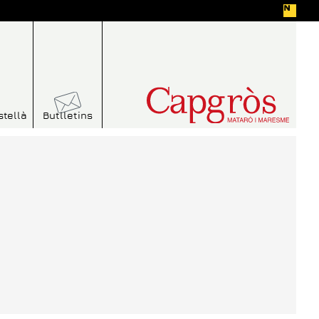
stellà
Butlletins