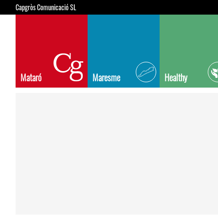
Capgròs Comunicació SL
Mataró
Maresme
Healthy