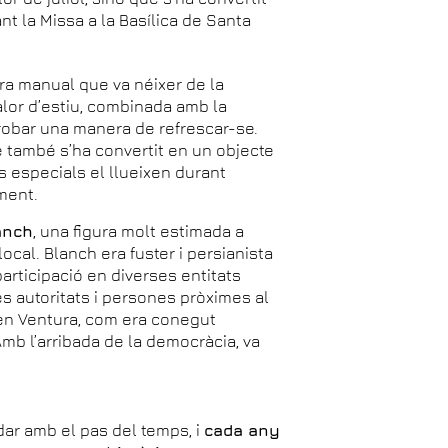
ant la Missa a la Basílica de Santa
ra manual que va néixer de la
calor d’estiu, combinada amb la
trobar una manera de refrescar-se.
e també s’ha convertit en un objecte
ts especials el llueixen durant
ament.
anch
, una figura molt estimada a
local. Blanch era fuster i persianista
articipació en diverses entitats
les autoritats i persones pròximes al
en Ventura, com era conegut
Amb l’arribada de la democràcia, va
dar amb el pas del temps, i
cada any