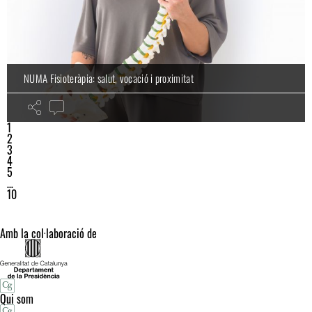
NUMA Fisioteràpia: salut, vocació i proximitat
1
2
3
4
5
…
10
Amb la col·laboració de
Qui som