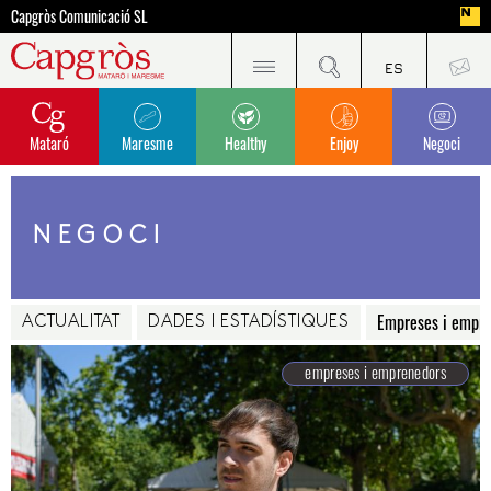
Capgròs Comunicació SL
Mataró
Maresme
Healthy
Enjoy
Negoci
NEGOCI
Empreses i empr
ACTUALITAT
DADES I ESTADÍSTIQUES
empreses i emprenedors