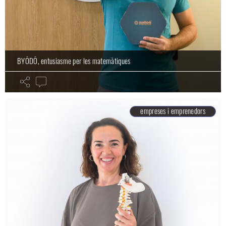
BYŌDŌ, entusiasme per les matemàtiques
empreses i emprenedors