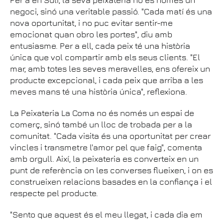
Per a en Suli, la seva peixateria no és només un
negoci, sinó una veritable passió. "Cada matí és una
nova oportunitat, i no puc evitar sentir-me
emocionat quan obro les portes", diu amb
entusiasme. Per a ell, cada peix té una història
única que vol compartir amb els seus clients. "El
mar, amb totes les seves meravelles, ens ofereix un
producte excepcional, i cada peix que arriba a les
meves mans té una història única", reflexiona.
La Peixateria La Coma no és només un espai de
comerç, sinó també un lloc de trobada per a la
comunitat. "Cada visita és una oportunitat per crear
vincles i transmetre l'amor pel que faig", comenta
amb orgull. Així, la peixateria es converteix en un
punt de referència on les converses flueixen, i on es
construeixen relacions basades en la confiança i el
respecte pel producte.
"Sento que aquest és el meu llegat, i cada dia em