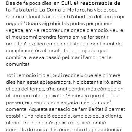
Des de fa pocs dies, en
Suli, el responsable de
la Peixateria La Coma a Mataró
, ha vist el seu
somni materialitzar-se amb l'obertura del seu propi
negoci. "Quan vaig obrir les portes per primera
vegada, em va recórrer una onada d'emoció; veure
el meu somni prendre forma em va fer sentir
orgullós", explica emocionat. Aquest sentiment de
compliment és el resultat d'un projecte que
combina la seva passió pel mar i l'amor per la
comunitat.
Tot i l'emoció inicial, Suli reconeix que els primers
dies han estat aclaparadors. No obstant això, amb
el pas del temps, s'ha anat sentint més còmode en
el seu nou rol de peixater. "A mesura que els dies
passen, em sento cada vegada més còmode",
comenta. Aquesta sensació de familiaritat li permet
establir una relació especial amb els seus clients,
oferint-los no només peix fresc, sinó també
consells de cuina i històries sobre la procedència