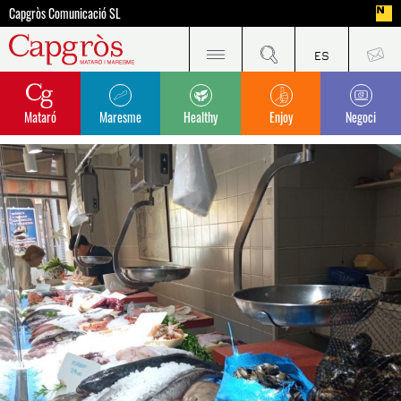
Capgròs Comunicació SL
Mataró
Maresme
Healthy
Enjoy
Negoci