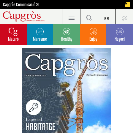
Capgròs Comunicació SL
Mataró
Maresme
Healthy
Enjoy
Negoci