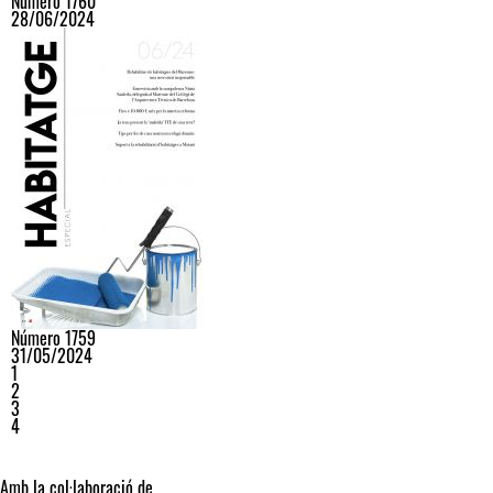
Número 1760
28/06/2024
Número 1759
31/05/2024
1
2
3
4
Amb la col·laboració de