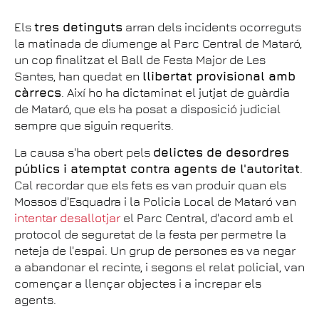
Els
tres detinguts
arran dels incidents ocorreguts
la matinada de diumenge al Parc Central de Mataró,
un cop finalitzat el Ball de Festa Major de Les
Santes, han quedat en
llibertat provisional amb
càrrecs
. Així ho ha dictaminat el jutjat de guàrdia
de Mataró, que els ha posat a disposició judicial
sempre que siguin requerits.
La causa s'ha obert pels
delictes de desordres
públics i atemptat contra agents de l'autoritat
.
Cal recordar que els fets es van produir quan els
Mossos d'Esquadra i la Policia Local de Mataró van
intentar desallotjar
el Parc Central, d'acord amb el
protocol de seguretat de la festa per permetre la
neteja de l'espai. Un grup de persones es va negar
a abandonar el recinte, i segons el relat policial, van
començar a llençar objectes i a increpar els
agents.