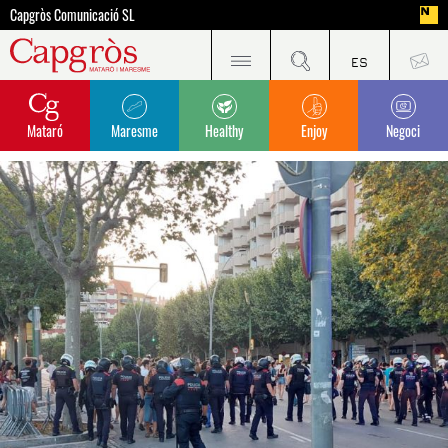
Capgròs Comunicació SL
Mataró
Maresme
Healthy
Enjoy
Negoci