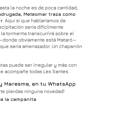
 hasta la noche es de poca cantidad,
madrugada, Meteomar traza como
ur
. Aquí sí que hablaríamos de
ecipitación sería difícilmente
la tormenta transcurrirá sobre el
al —donde obviamente está Mataró—
í que sería amenazador. Un chaparrón
tas puede ser irregular y más con
que acompañe todas Les Santes.
 y Maresme, en tu WhatsApp
o te pierdas ninguna novedad!
iva la campanita