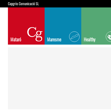
Capgròs Comunicació SL
Mataró
Maresme
Healthy