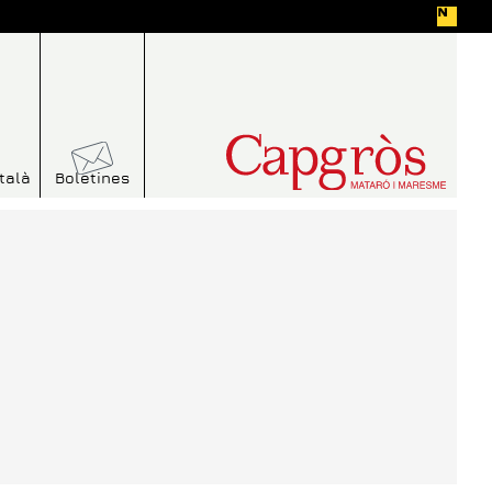
talà
Boletines