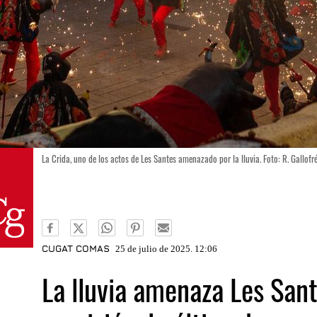
La Crida, uno de los actos de Les Santes amenazado por la lluvia. Foto: R. Gallofr
CUGAT COMAS
25 de julio de 2025. 12:06
La lluvia amenaza Les Sant