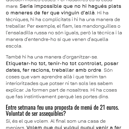
mare.
Seria impossible que no hi hagués plats
o maneres de fer que vinguin d’allà
. Hi ha
tècniques, hi ha complicitats i hi ha una manera de
treballar. Per exemple, el flam, les mandonguilles o
l’ensaladilla russa no són iguals, però la tècnica i la
manera d’entendre-ho sí que venen d’aquella
escola.
També hi ha una manera d’organitzar-se.
Etiquetar-ho tot, tenir-ho tot controlat, posar
dates, fer racions, treballar amb ordre
. Són
coses que vam aprendre allà i que tenim tan
interioritzades que potser ni tan sols les sabem
explicar. Ja formen part de nosaltres. Hi ha coses
que fas instintivament perquè les portes dins.
Entre setmana feu una proposta de menú de 21 euros.
Voluntat de ser assequibles?
Sí, és el que volem. Al final som una casa de
menjars.
Volem que qui vulgui pugui venir a fer