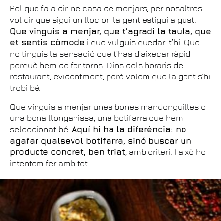
Pel que fa a dir-ne casa de menjars, per nosaltres
vol dir que sigui un lloc on la gent estigui a gust.
Que vinguis a menjar, que t’agradi la taula, que
et sentis còmode
i que vulguis quedar-t’hi. Que
no tinguis la sensació que t’has d’aixecar ràpid
perquè hem de fer torns. Dins dels horaris del
restaurant, evidentment, però volem que la gent s’hi
trobi bé.
Que vinguis a menjar unes bones mandonguilles o
una bona llonganissa, una botifarra que hem
seleccionat bé.
Aquí hi ha la diferència: no
agafar qualsevol botifarra, sinó buscar un
producte concret, ben triat
, amb criteri. I això ho
intentem fer amb tot.