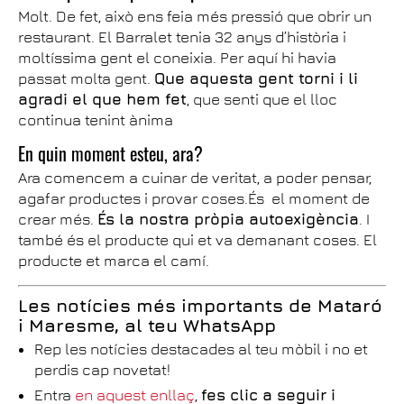
Molt. De fet, això ens feia més pressió que obrir un
restaurant. El Barralet tenia 32 anys d’història i
moltíssima gent el coneixia. Per aquí hi havia
passat molta gent.
Que aquesta gent torni i li
agradi el que hem fet
, que senti que el lloc
continua tenint ànima
En quin moment esteu, ara?
Ara comencem a cuinar de veritat, a poder pensar,
agafar productes i provar coses.És el moment de
crear més.
És la nostra pròpia autoexigència
. I
també és el producte qui et va demanant coses. El
producte et marca el camí.
Les notícies més importants de Mataró
i Maresme, al teu WhatsApp
Rep les notícies destacades al teu mòbil i no et
perdis cap novetat!
Entra
en aquest enllaç
,
fes clic a seguir i