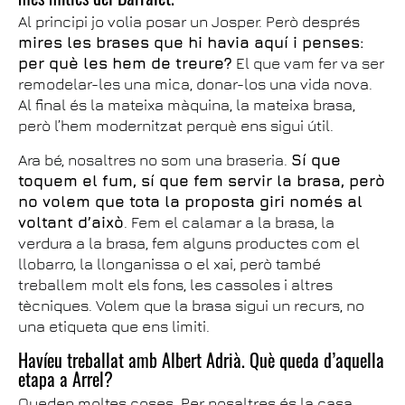
Al principi jo volia posar un Josper. Però després
mires les brases que hi havia aquí i penses:
per què les hem de treure?
El que vam fer va ser
remodelar-les una mica, donar-los una vida nova.
Al final és la mateixa màquina, la mateixa brasa,
però l’hem modernitzat perquè ens sigui útil.
Ara bé, nosaltres no som una braseria.
Sí que
toquem el fum, sí que fem servir la brasa, però
no volem que tota la proposta giri només al
voltant d’això
. Fem el calamar a la brasa, la
verdura a la brasa, fem alguns productes com el
llobarro, la llonganissa o el xai, però també
treballem molt els fons, les cassoles i altres
tècniques. Volem que la brasa sigui un recurs, no
una etiqueta que ens limiti.
Havíeu treballat amb Albert Adrià. Què queda d’aquella
etapa a Arrel?
Queden moltes coses. Per nosaltres és la casa