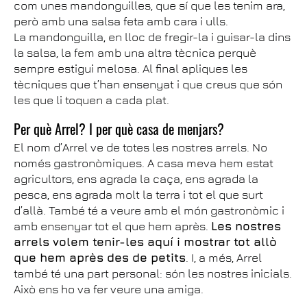
com unes mandonguilles, que sí que les tenim ara,
però amb una salsa feta amb cara i ulls.
La mandonguilla, en lloc de fregir-la i guisar-la dins
la salsa, la fem amb una altra tècnica perquè
sempre estigui melosa. Al final apliques les
tècniques que t’han ensenyat i que creus que són
les que li toquen a cada plat.
Per què Arrel? I per què casa de menjars?
El nom d’Arrel ve de totes les nostres arrels. No
només gastronòmiques. A casa meva hem estat
agricultors, ens agrada la caça, ens agrada la
pesca, ens agrada molt la terra i tot el que surt
d’allà. També té a veure amb el món gastronòmic i
amb ensenyar tot el que hem après.
Les nostres
arrels volem tenir-les aquí i mostrar tot allò
que hem après des de petits
. I, a més, Arrel
també té una part personal: són les nostres inicials.
Això ens ho va fer veure una amiga.