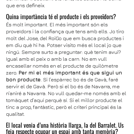
que ens defineix.
Quina importància té el producte i els proveïdors?
És molt important. El més important són els
proveïdors i la confiança que tens amb ells. Jo tiro
molt del Jose, del RoiGo que em busca productes i
em diu què hi ha. Potser visito més el local jo que
ningú. Sempre surto a preguntar: què tenim avui?
Igual amb el peix o amb la carn. No em vull
encasellar només en el producte de quilòmetre
zero.
Per mi el més important és que sigui un
bon producte
. Si l’espàrrec bo és de Gavà, faré
servir el de Gavà. Però si el bo és de Navarra, me
n’aniré a Navarra. No vull quedar-me només amb el
tomàquet d’aquí perquè sí. Si el millor producte el
tinc a prop, fantàstic, però el criteri principal és la
qualitat.
El local venia d’una història llarga, la del Barralet. Us
feia respecte ocupar un espai amb tanta memòria?