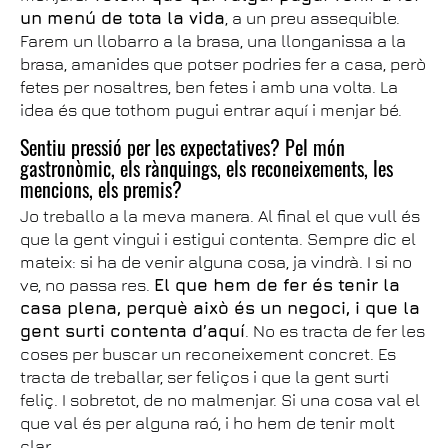
un menú de tota la vida
, a un preu assequible.
Farem un llobarro a la brasa, una llonganissa a la
brasa, amanides que potser podries fer a casa, però
fetes per nosaltres, ben fetes i amb una volta. La
idea és que tothom pugui entrar aquí i menjar bé.
Sentiu pressió per les expectatives? Pel món
gastronòmic, els rànquings, els reconeixements, les
mencions, els premis?
Jo treballo a la meva manera. Al final el que vull és
que la gent vingui i estigui contenta. Sempre dic el
mateix: si ha de venir alguna cosa, ja vindrà. I si no
ve, no passa res.
El que hem de fer és tenir la
casa plena, perquè això és un negoci, i que la
gent surti contenta d’aquí
. No es tracta de fer les
coses per buscar un reconeixement concret. Es
tracta de treballar, ser feliços i que la gent surti
feliç. I sobretot, de no malmenjar. Si una cosa val el
que val és per alguna raó, i ho hem de tenir molt
clar.