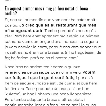
En aquest primer mes i mig ja heu notat el boca-
orella?
Sí, des del primer dia que vam obrir ha estat molt
positiu.
Jo crec que és el restaurant que més
m’ha agradat obrir
. També perquè és nostre, és
clar. Però hem anat aprenent molt ràpid. La primera
setmana vam començar d’una manera i la segona
ja vam canviar la carta, perquè ens vam adonar que
nosaltres no érem una braseria. Si ho haguéssim de
fer, ho faríem, però no és el nostre camí.
Nosaltres no podem tenir dotze o quinze
referències de brasa, perquè no m’hi veig.
Volem
ser feliços i que la gent surti feliç
, i per això
hem de seguir el nostre estil de cuina, el que hem
fet fins ara. Tenir producte de brasa, sí: un bon
‘xuletón’, un bon llobarro, una bona llonganissa.
Però també adaptar la brasa a altres plats i
continuar treballant els fons, les salses i la cuina