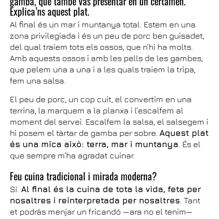
gamba, que també vas presentar en un certamen.
Explica’ns aquest plat.
Al final és un mar i muntanya total. Estem en una
zona privilegiada i és un peu de porc ben guisadet,
del qual traiem tots els ossos, que n’hi ha molts.
Amb aquests ossos i amb les pells de les gambes,
que pelem una a una i a les quals traiem la tripa,
fem una salsa.
El peu de porc, un cop cuit, el convertim en una
terrina, la marquem a la planxa i l’escalfem al
moment del servei. Escalfem la salsa, el salsegem i
hi posem el tàrtar de gamba per sobre.
Aquest plat
és una mica això: terra, mar i muntanya
. És el
que sempre m’ha agradat cuinar.
Feu cuina tradicional i mirada moderna?
Sí.
Al final és la cuina de tota la vida, feta per
nosaltres i reinterpretada per nosaltres
. Tant
et podràs menjar un fricandó —ara no el tenim—