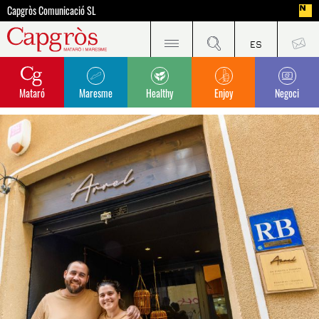
Capgròs Comunicació SL
Mataró
Maresme
Healthy
Enjoy
Negoci