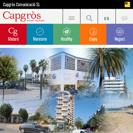
Capgròs Comunicació SL
Mataró
Maresme
Healthy
Enjoy
Negoci