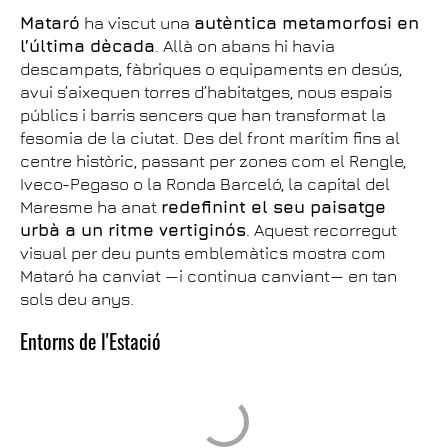
Mataró
ha viscut una
autèntica metamorfosi en
l’última dècada
. Allà on abans hi havia
descampats, fàbriques o equipaments en desús,
avui s’aixequen torres d’habitatges, nous espais
públics i barris sencers que han transformat la
fesomia de la ciutat. Des del front marítim fins al
centre històric, passant per zones com el Rengle,
Iveco-Pegaso o la Ronda Barceló, la capital del
Maresme ha anat
redefinint el seu paisatge
urbà a un ritme vertiginós
. Aquest recorregut
visual per deu punts emblemàtics mostra com
Mataró ha canviat —i continua canviant— en tan
sols deu anys.
Entorns de l'Estació