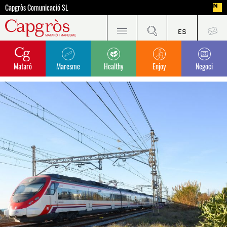
Capgròs Comunicació SL
Mataró
Maresme
Healthy
Enjoy
Negoci