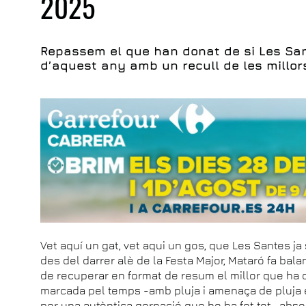
2025
Repassem el que han donat de si Les San
d’aquest any amb un recull de les millor
Vet aquí un gat, vet aqui un gos, que Les Santes j
des del darrer alè de la Festa Major, Mataró fa ba
de recuperar en format de resum el millor que ha 
marcada pel temps -amb pluja i amenaça de pluja 
per una autèntica gernació que ho ha fet tot -abs