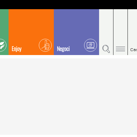
Enjoy
Negoci
Ca