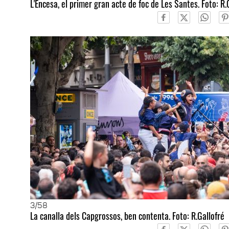
L'Encesa, el primer gran acte de foc de Les Santes. Foto: R.
3
/58
La canalla dels Capgrossos, ben contenta. Foto: R.Gallofré