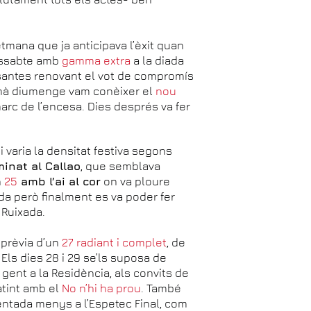
mana que ja anticipava l’èxit quan
dissabte amb
gamma extra
a la diada
issantes renovant el vot de compromís
demà diumenge vam conèixer el
nou
marc de l’encesa. Dies després va fer
 varia la densitat festiva segons
minat al Callao
, que semblava
n
25
amb l’ai al cor
on va ploure
ida però finalment es va poder fer
 Ruixada.
prèvia d’un
27 radiant i complet
, de
 Els dies 28 i 29 se’ls suposa de
gent a la Residència, als convits de
atint amb el
No n’hi ha prou
. També
entada menys a l’Espetec Final, com