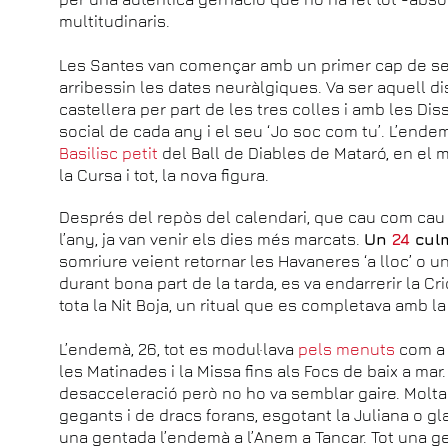
multitudinaris.
Les Santes van començar amb un primer cap de set
arribessin les dates neuràlgiques. Va ser aquell 
castellera per part de les tres colles i amb les D
social de cada any i el seu ‘Jo soc com tu’. L’en
Basilisc petit
del Ball de Diables de Mataró, en el 
la Cursa i tot, la nova figura.
Després del repòs del calendari, que cau com cau i
l’any, ja van venir els dies més marcats.
Un
24
cul
somriure veient retornar les Havaneres ‘a lloc’ o u
durant bona part de la tarda, es va endarrerir la Cr
tota la Nit Boja, un ritual que es completava amb la
L’endemà, 26, tot es modul·lava
pels menuts
com a 
les Matinades i la Missa fins als Focs de baix a mar.
desacceleració però no ho va semblar gaire. Molta 
gegants i de dracs forans, esgotant la Juliana o gl
una gentada l’endemà a l’Anem a Tancar. Tot una g