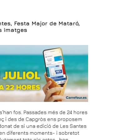
tes, Festa Major de Mataró,
s imatges
a s’han fos. Passades més de 24 hores
lanç i des de Capgròs ens proposem
donat de si una edició de Les Santes
en diferents moments- i sobretot
olutament tots els actes- ben