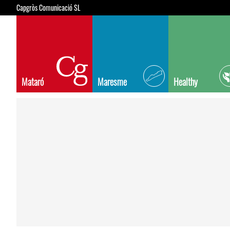
Capgròs Comunicació SL
Mataró
Maresme
Healthy