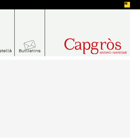
stellà
Butlletins