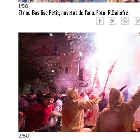
1
/58
El nou Basilisc Petit, novetat de l'anu. Foto: R.Gallofré
2
/58