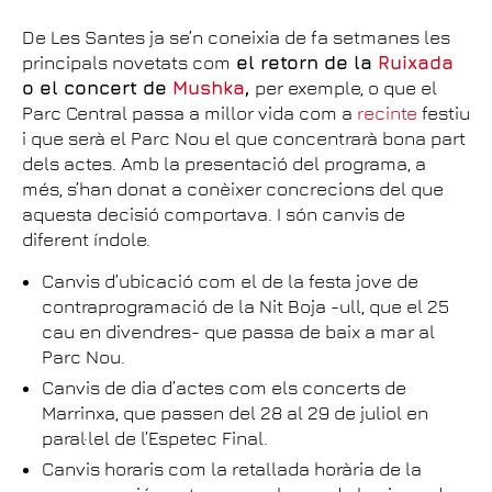
De Les Santes ja se’n coneixia de fa setmanes les
principals novetats com
el retorn de la
Ruixada
o el concert de
Mushka
,
per exemple, o que el
Parc Central passa a millor vida com a
recinte
festiu
i que serà el Parc Nou el que concentrarà bona part
dels actes. Amb la presentació del programa, a
més, s’han donat a conèixer concrecions del que
aquesta decisió comportava. I són canvis de
diferent índole.
Canvis d’ubicació com el de la festa jove de
contraprogramació de la Nit Boja -ull, que el 25
cau en divendres- que passa de baix a mar al
Parc Nou.
Canvis de dia d’actes com els concerts de
Marrinxa, que passen del 28 al 29 de juliol en
paral·lel de l’Espetec Final.
Canvis horaris com la retallada horària de la