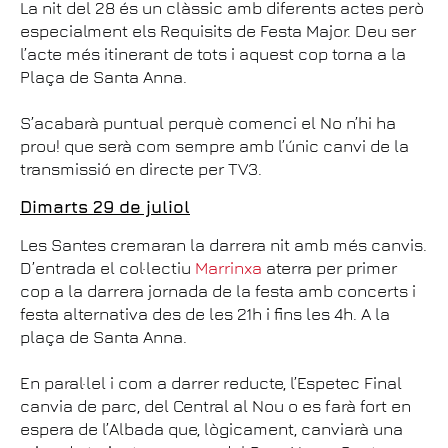
La nit del 28 és un clàssic amb diferents actes però
especialment els Requisits de Festa Major. Deu ser
l’acte més itinerant de tots i aquest cop torna a la
Plaça de Santa Anna.
S’acabarà puntual perquè comenci el No n’hi ha
prou! que serà com sempre amb l’únic canvi de la
transmissió en directe per TV3.
Dimarts 29 de juliol
Les Santes cremaran la darrera nit amb més canvis.
D’entrada el col·lectiu
Marrinxa
aterra per primer
cop a la darrera jornada de la festa amb concerts i
festa alternativa des de les 21h i fins les 4h. A la
plaça de Santa Anna.
En paral·lel i com a darrer reducte, l’Espetec Final
canvia de parc, del Central al Nou o es farà fort en
espera de l’Albada que, lògicament, canviarà una