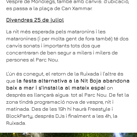
Vespre de Monòlegs, també amb canvis: d’ubicació,
es passa a la plaça de Can Xammar.
Divendres 25 de juliol
La nit més esperada pels mataronins i les
mataronines (i per molta gent de fora també) té dos
canvis sonats i importants tots dos que
concentraran de ben segur a milers i milers de
persones al Parc Nou.
L’ún és conegut, el retorn de la Ruixada i l’altre és
que
la festa alternativa a la Nit Boja abandona
baix a mar i s’instal·la al mateix espai
on
després es llançarà aigua: tot al Parc Nou. De fet la
zona tindrà programació nova de vespre, nit i
matinada. Des de les 19h hi haurà Freestyle i
BlockParty, després DJs i finalment a les 4h, la
Ruixada.