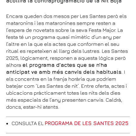
acollirà la contraprogramació de la Nit Boja
Encara queden dos mesos per Les Santes però els
mataronins i les mataronines sempre resten a
l’espera de novetats sobre la seva Festa Major. La
festa té un programa quasi mimètic d’un any per
l’altre en la que els actes que conformen el seu
ritual es repeteixen al llarg dels lustres. Les Santes
2025, lògicament, responen a aquesta lògica però
alhora
el programa d’actes que se n’ha
anticipat ve amb més canvis dels habituals
. I
els concentra en la franja horària que podríem
batejar com ‘Les Santes de nit’. Entre oferta, actes i
ubicacions pràcticament totes les nits dels dies
més especials de l’any presenten canvis. Caldrà,
doncs, estar-hi atents.
CONSULTA EL
PROGRAMA DE LES SANTES 2025