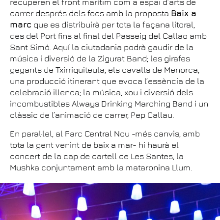
recuperen el front marítim com a espai d’arts de
carrer després dels focs amb la proposta
Baix a
marc
que es distribuirà per tota la façana litoral,
des del Port fins al final del Passeig del Callao amb
Sant Simó. Aquí la ciutadania podrà gaudir de la
música i diversió de la Zigurat Band; les girafes
gegants de Txirriquiteula; els cavalls de Menorca,
una producció itinerant que evoca l’essència de la
celebració illenca; la música, xou i diversió dels
incombustibles Always Drinking Marching Band i un
clàssic de l’animació de carrer, Pep Callau.
En paral·lel, al Parc Central Nou -més canvis, amb
tota la gent venint de baix a mar- hi haurà el
concert de la cap de cartell de Les Santes, la
Mushka conjuntament amb la mataronina Llum.