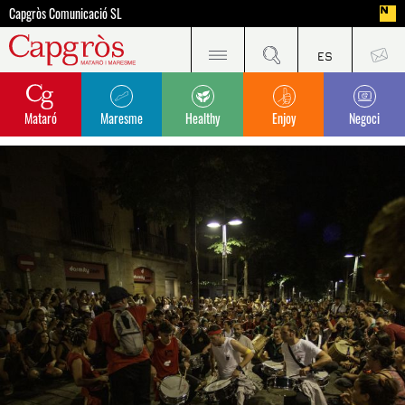
Capgròs Comunicació SL
Mataró
Maresme
Healthy
Enjoy
Negoci