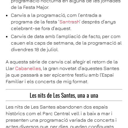
programació nocturna en alguna de les jornades
de la Festa Major.
Canvis a la programació, com l’entrada a
programa de la festa ‘
Santrash
’ després d’anys
celebrant-se fora d’aquest.
Canvis de data amb l’ampliació de facto, per com
cauen els caps de setmana, de la programació al
divendres 18 de juliol.
A aquesta sèrie de canvis cal afegir el retorn de la
Llar
Cabanelles
, la gran novetat d’aquestes Santes
ja que passarà a ser epicentre festiu amb l’Espai
Familiar i els concerts de mig format.
Les nits de Les Santes, una a una
Les nits de Les Santes abandonen dos espais
històrics com el Parc Central vell i a baix a mar i
presenten una programació variada de concerts i
actes diversos que, per dies, queden configurats