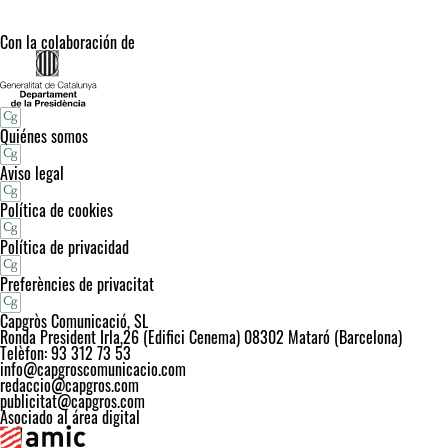
Con la colaboración de
Quiénes somos
Aviso legal
Política de cookies
Política de privacidad
Preferències de privacitat
Capgròs Comunicació, SL
Ronda President Irla,26 (Edifici Cenema) 08302 Mataró (Barcelona)
Telèfon: 93 312 73 53
info@capgroscomunicacio.com
redaccio@capgros.com
publicitat@capgros.com
Asociado al área digital