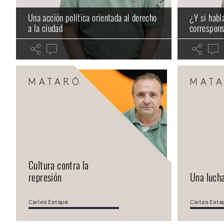
Una acción política orientada al derecho
¿Y si habl
a la ciudad
correspons
MATARÓ
MAT
Cultura contra la
represión
Una luch
Carles Estapé
Carles Esta