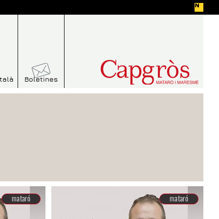
talà
Boletines
mataró
mataró