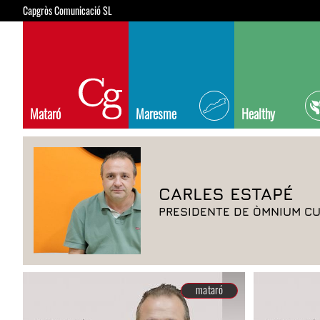
Capgròs Comunicació SL
Mataró
Maresme
Healthy
CARLES ESTAPÉ
PRESIDENTE DE ÒMNIUM C
mataró