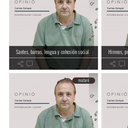
Santes, barras, lengua y cohesión social
Himnos, pr
mataró