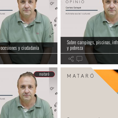
Sobre campings, piscinas, inf
ocesiones y ciudadanía
y pobreza
mataró
MATARÓ