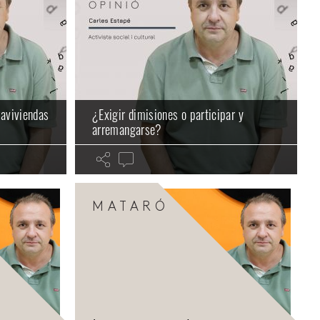
raviviendas
¿Exigir dimisiones o participar y
arremangarse?
MATARÓ