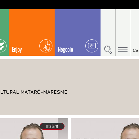
Enjoy
Negocio
Ca
ULTURAL MATARÓ-MARESME
mataró