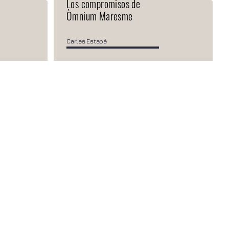
Los compromisos de
Òmnium Maresme
Carles Estapé