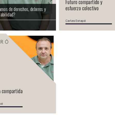
Futuro compartido y
esfuerzo colectivo
amos de derechos, deberes y
abilidad?
Carles Estapé
ARÓ
a compartida
pé